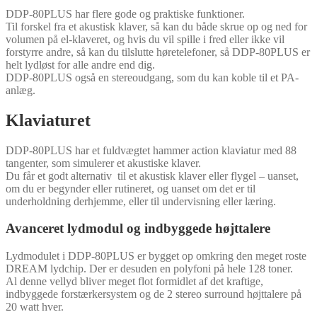
DDP-80PLUS har flere gode og praktiske funktioner.
Til forskel fra et akustisk klaver, så kan du både skrue op og ned for
volumen på el-klaveret, og hvis du vil spille i fred eller ikke vil
forstyrre andre, så kan du tilslutte høretelefoner, så DDP-80PLUS er
helt lydløst for alle andre end dig.
DDP-80PLUS også en stereoudgang, som du kan koble til et PA-
anlæg.
Klaviaturet
DDP-80PLUS har et fuldvægtet hammer action klaviatur med 88
tangenter, som simulerer et akustiske klaver.
Du får et godt alternativ til et akustisk klaver eller flygel – uanset,
om du er begynder eller rutineret, og uanset om det er til
underholdning derhjemme, eller til undervisning eller læring.
Avanceret lydmodul og indbyggede højttalere
Lydmodulet i DDP-80PLUS er bygget op omkring den meget roste
DREAM lydchip. Der er desuden en polyfoni på hele 128 toner.
Al denne vellyd bliver meget flot formidlet af det kraftige,
indbyggede forstærkersystem og de 2 stereo surround højttalere på
20 watt hver.