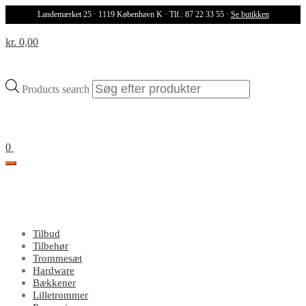
Landemærket 25 · 1119 København K · Tlf.: 87 22 33 55 ·
Se butikken
kr. 0,00
Products search
0
Tilbud
Tilbehør
Trommesæt
Hardware
Bækkener
Lilletrommer