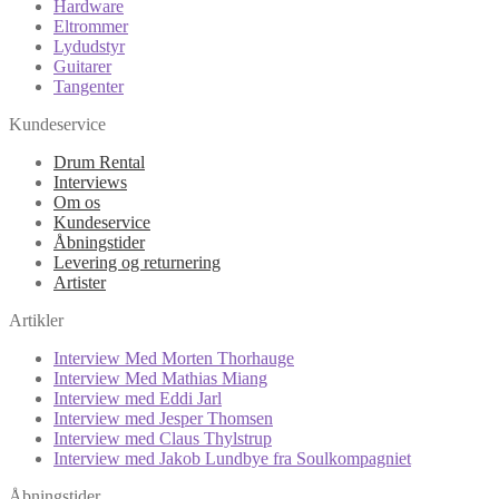
Hardware
Eltrommer
Lydudstyr
Guitarer
Tangenter
Kundeservice
Drum Rental
Interviews
Om os
Kundeservice
Åbningstider
Levering og returnering
Artister
Artikler
Interview Med Morten Thorhauge
Interview Med Mathias Miang
Interview med Eddi Jarl
Interview med Jesper Thomsen
Interview med Claus Thylstrup
Interview med Jakob Lundbye fra Soulkompagniet
Åbningstider