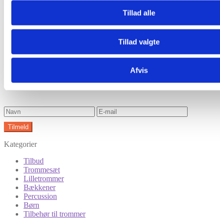
Tilmeld nyhedsbrev
Tillad alle
Modtag nyheder på mail når vi har nye varer eller konkurrencer.
Tillad valgte
Afvis
Kategorier
Tilbud
Trommesæt
Lilletrommer
Bækkener
Percussion
Børn
Tilbehør til trommer