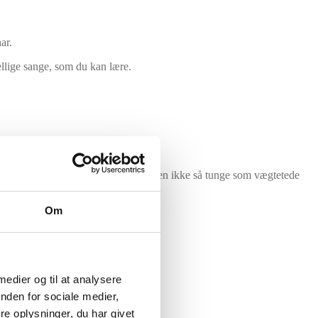
ar.
ellige sange, som du kan lære.
rne er lidt tungere at trykke ned, men ikke så tunge som vægtetede
Om
 medier og til at analysere
nden for sociale medier,
e oplysninger, du har givet