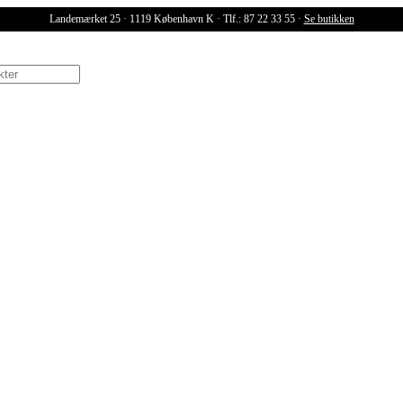
Landemærket 25 · 1119 København K · Tlf.: 87 22 33 55 ·
Se butikken