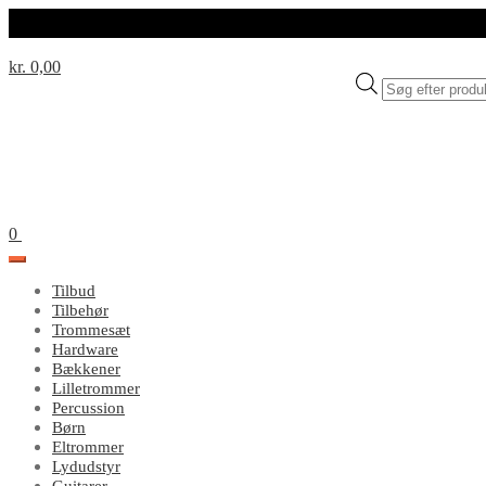
kr. 0,00
Products
search
0
Tilbud
Tilbehør
Trommesæt
Hardware
Bækkener
Lilletrommer
Percussion
Børn
Eltrommer
Lydudstyr