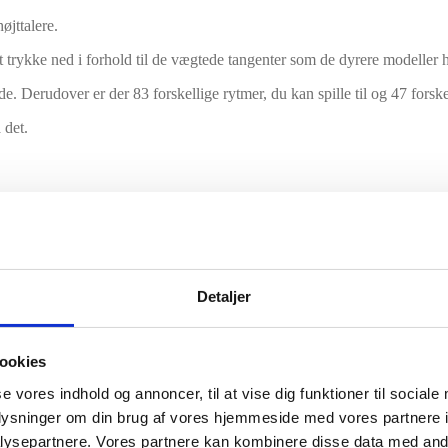
jttalere.
trykke ned i forhold til de vægtede tangenter som de dyrere modeller h
 Derudover er der 83 forskellige rytmer, du kan spille til og 47 forsk
 det.
etyder, at det yder lidt mere modstand end på et keyboard, så tangente
er at spille el-klaver.
Detaljer
yde, samt et væld af andre instrumenter.
ookies
 sostenuto.
se vores indhold og annoncer, til at vise dig funktioner til sociale
oplysninger om din brug af vores hjemmeside med vores partnere i
ysepartnere. Vores partnere kan kombinere disse data med andr