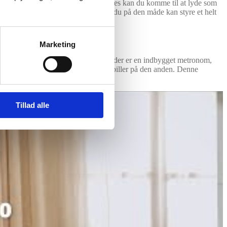
om akkompagnement til dit spil. Således kan du komme til at lyde som
lger dine akkord- eller toneskift, så du på den måde kan styre et helt
inger på hver enkelt rytme.
Marketing
e at spille de indbyggede sange, og der er en indbygget metronom,
n spille på den ene halvdel, mens du spiller på den anden. Denne
Tillad alle