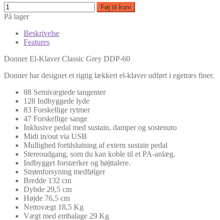
Føj til kurv
På lager
Beskrivelse
Features
Donner El-Klaver Classic Grey DDP-60
Donner har designet et rigtig lækkert el-klaver udført i egetræs finer.
88 Semivægtede tangenter
128 Indbyggede lyde
83 Forskellige rytmer
47 Forskellige sange
Inklusive pedal med sustain, damper og sostenuto
Midi in/out via USB
Mullighed fortilslutning af extern sustain pedal
Stereoudgang, som du kan koble til et PA-anlæg.
Indbygget forstærker og højttalere.
Strømforsyning medfølger
Bredde 132 cm
Dybde 29,5 cm
Højde 76,5 cm
Nettovægt 18,5 Kg
Vægt med embalage 29 Kg