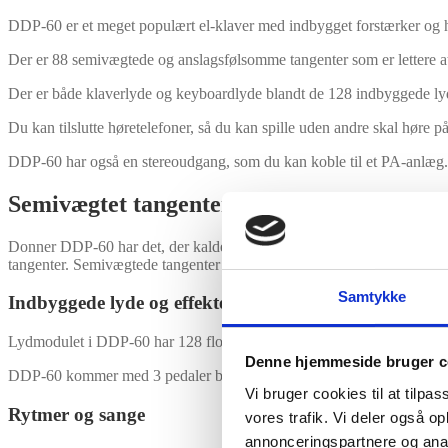
DDP-60 er et meget populært el-klaver med indbygget forstærker og hø
Der er 88 semivægtede og anslagsfølsomme tangenter som er lettere at 
Der er både klaverlyde og keyboardlyde blandt de 128 indbyggede lyde.
Du kan tilslutte høretelefoner, så du kan spille uden andre skal høre på
DDP-60 har også en stereoudgang, som du kan koble til et PA-anlæg.
Semivægtet tangenter
Donner DDP-60 har det, der kaldes semivægtet tangenter. Semivægtet b
tangenter. Semivægtede tangenter er lette at starte med, når man begynd
Samtykke
Indbyggede lyde og effekter
Lydmodulet i DDP-60 har 128 flotte lyde med helt almindelige klaverl
Denne hjemmeside bruger c
DDP-60 kommer med 3 pedaler bestående af sustain pedal, damper og
Vi bruger cookies til at tilpas
Rytmer og sange
vores trafik. Vi deler også 
annonceringspartnere og anal