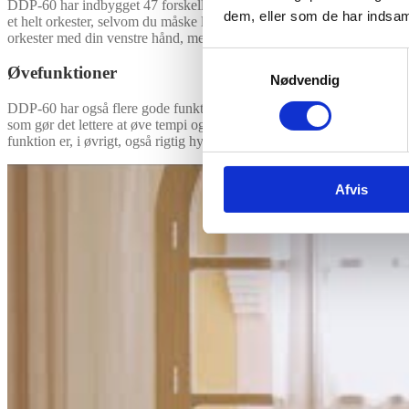
DDP-60 har indbygget 47 forskellige kendte sange, som du kan spille t
dem, eller som de har indsaml
et helt orkester, selvom du måske lige er startet med at spille klaver.
orkester med din venstre hånd, mens din højre hånd kan spille melod
Samtykkevalg
Øvefunktioner
Nødvendig
DDP-60 har også flere gode funktioner, når det kommer til øvning. Bl
som gør det lettere at øve tempi og præcision. Der er også en split fun
funktion er, i øvrigt, også rigtig hyggelig, hvis du vil spille firehæn
Afvis