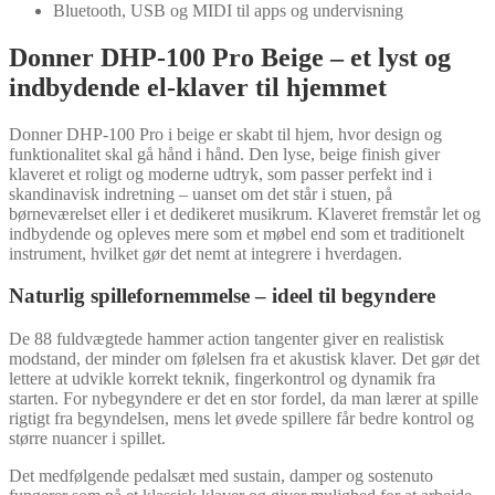
Bluetooth, USB og MIDI til apps og undervisning
Donner DHP-100 Pro Beige – et lyst og
indbydende el-klaver til hjemmet
Donner DHP-100 Pro i beige er skabt til hjem, hvor design og
funktionalitet skal gå hånd i hånd. Den lyse, beige finish giver
klaveret et roligt og moderne udtryk, som passer perfekt ind i
skandinavisk indretning – uanset om det står i stuen, på
børneværelset eller i et dedikeret musikrum. Klaveret fremstår let og
indbydende og opleves mere som et møbel end som et traditionelt
instrument, hvilket gør det nemt at integrere i hverdagen.
Naturlig spillefornemmelse – ideel til begyndere
De 88 fuldvægtede hammer action tangenter giver en realistisk
modstand, der minder om følelsen fra et akustisk klaver. Det gør det
lettere at udvikle korrekt teknik, fingerkontrol og dynamik fra
starten. For nybegyndere er det en stor fordel, da man lærer at spille
rigtigt fra begyndelsen, mens let øvede spillere får bedre kontrol og
større nuancer i spillet.
Det medfølgende pedalsæt med sustain, damper og sostenuto