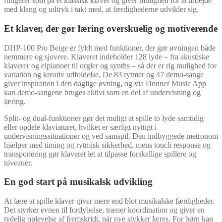
fungerer som på et klassisk klaver og giver mulighed for at arbejde
med klang og udtryk i takt med, at færdighederne udvikler sig.
Et klaver, der gør læring overskuelig og motiverende
DHP-100 Pro Beige er fyldt med funktioner, der gør øvningen både
nemmere og sjovere. Klaveret indeholder 128 lyde – fra akustiske
klaverer og elpianoer til orgler og synths – så der er rig mulighed for
variation og kreativ udfoldelse. De 83 rytmer og 47 demo-sange
giver inspiration i den daglige øvning, og via Donner Music App
kan demo-sangene bruges aktivt som en del af undervisning og
læring.
Split- og dual-funktioner gør det muligt at spille to lyde samtidig
eller opdele klaviaturet, hvilket er særligt nyttigt i
undervisningssituationer og ved samspil. Den indbyggede metronom
hjælper med timing og rytmisk sikkerhed, mens touch response og
transponering gør klaveret let at tilpasse forskellige spillere og
niveauer.
En god start på musikalsk udvikling
At lære at spille klaver giver mere end blot musikalske færdigheder.
Det styrker evnen til fordybelse, træner koordination og giver en
tydelig oplevelse af fremskridt, når nye stykker læres. For børn kan