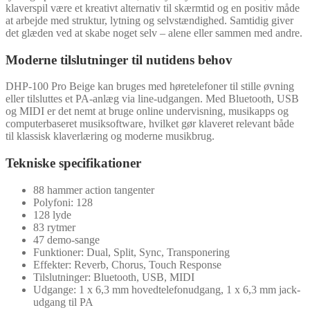
klaverspil være et kreativt alternativ til skærmtid og en positiv måde
at arbejde med struktur, lytning og selvstændighed. Samtidig giver
det glæden ved at skabe noget selv – alene eller sammen med andre.
Moderne tilslutninger til nutidens behov
DHP-100 Pro Beige kan bruges med høretelefoner til stille øvning
eller tilsluttes et PA-anlæg via line-udgangen. Med Bluetooth, USB
og MIDI er det nemt at bruge online undervisning, musikapps og
computerbaseret musiksoftware, hvilket gør klaveret relevant både
til klassisk klaverlæring og moderne musikbrug.
Tekniske specifikationer
88 hammer action tangenter
Polyfoni: 128
128 lyde
83 rytmer
47 demo-sange
Funktioner: Dual, Split, Sync, Transponering
Effekter: Reverb, Chorus, Touch Response
Tilslutninger: Bluetooth, USB, MIDI
Udgange: 1 x 6,3 mm hovedtelefonudgang, 1 x 6,3 mm jack-
udgang til PA