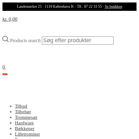
Landemærket 25 · 1119 København K · Tlf.: 87 22 33 55 ·
Se butikken
kr. 0,00
Products search
0
Tilbud
Tilbehør
Trommesæt
Hardware
Bækkener
Lilletrommer