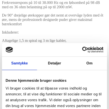
Frekvensrespons på 10 til 38.000 Hz og en følsomhed på 98 dB
med en 36 ohm belastning på op til 2000 mW.
De 90° drejelige ørekopper gør det nemt at overvåge lyden med ét
øre, mens de professionelt designede puder giver maksimal
bærekomfort
Inkluderer:
Aftagelige 1,5 m spiral og 3 m lige kabler,
3,5 mm til 1/4″ adapter
Pose
Samtykke
Detaljer
Om
Type: dynamisk og lukket
Driver: 50 mm.
Denne hjemmeside bruger cookies
Frekvens respons: 10 – 38 kHz
Vi bruger cookies til at tilpasse vores indhold og
Maks watt: 2000 mW
annoncer, til at vise dig funktioner til sociale medier og til
Kontinuerlig watt: 350 mW
at analysere vores trafik. Vi deler også oplysninger om
din brug af vores hjemmeside med vores partnere inden
Følsomhed: 98 dB