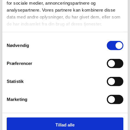
for sociale medier, annonceringspartnere og
Impedans: 32 ohm
analysepartnere. Vores partnere kan kombinere disse
data med andre oplysninger, du har givet dem, eller som
Vægt: 302 gram
de har indsamlet fra din brug af deres tjenester.
Foldbar: ja
Kabel: 1,5 m spiral og 3 m lige kabel (udskiftelig)
Samtykkevalg
Nødvendig
Features
1,5 + 3 meter kabel
Præferencer
×
Statistik
Marketing
Vare lagt i kurv
Tillad alle
Shop videre
Til kurv