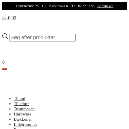
Landemærket 25 · 1119 København K · Tlf.: 87 22 33 55 ·
Se butikken
kr. 0,00
Products
search
0
Tilbud
Tilbehør
Trommesæt
Hardware
Bækkener
Lilletrommer