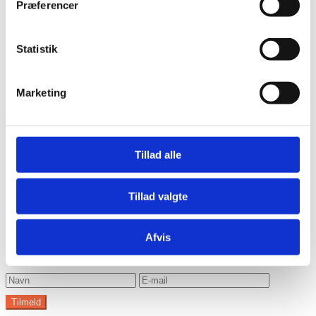
Præferencer
Statistik
Marketing
Har du husket tilbehør?
Tilmeld nyhedsbrev
Modtag nyheder på mail når vi har nye varer eller konkurrencer.
Tillad alle
Tillad valgte
Afvis