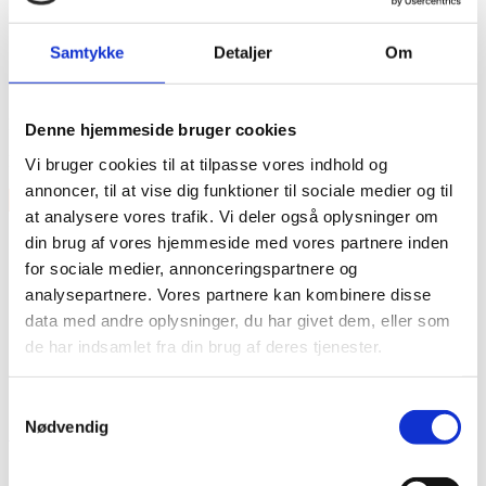
Fladt og fleksibelt patchkabel på 15 cm til pedalboard
Kompakte knæk-jack stik der fylder minimalt
Guldbelagte stik sikrer stabil og ren signaloverførsel
Samtykke
Detaljer
Om
Robust leder: 20 × 0,12 mm kobbertråde
Effektiv skærm: 48 × 0,10 mm tråde mod støj
Features
Denne hjemmeside bruger cookies
Forbind dine Pedaler
Vi bruger cookies til at tilpasse vores indhold og
annoncer, til at vise dig funktioner til sociale medier og til
×
at analysere vores trafik. Vi deler også oplysninger om
din brug af vores hjemmeside med vores partnere inden
for sociale medier, annonceringspartnere og
analysepartnere. Vores partnere kan kombinere disse
data med andre oplysninger, du har givet dem, eller som
de har indsamlet fra din brug af deres tjenester.
Vare lagt i kurv
Samtykkevalg
Nødvendig
Shop videre
Til kurv