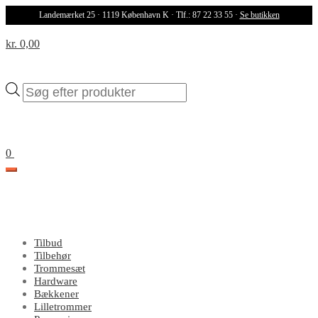
Landemærket 25 · 1119 København K · Tlf.: 87 22 33 55 ·
Se butikken
kr. 0,00
Products
search
0
Tilbud
Tilbehør
Trommesæt
Hardware
Bækkener
Lilletrommer