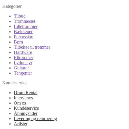
Kategorier
Tilbud
Trommesæt
Lilletrommer
Bækkener
Percussion
Børn
Tilbehør til trommer
Hardware
Eltrommer
Lydudstyr
Guitarer
Tangenter
Kundeservice
Drum Rental
Interviews
Om os
Kundeservice
Åbningstider
Levering og returnering
Artister