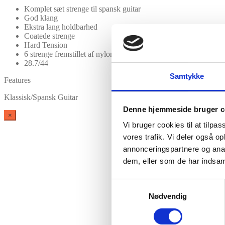
Komplet sæt strenge til spansk guitar
God klang
Ekstra lang holdbarhed
Coatede strenge
Hard Tension
6 strenge fremstillet af nylon og sølvbelagt kobber
28.7/44
Samtykke
Features
Klassisk/Spansk Guitar
Denne hjemmeside bruger c
×
Vi bruger cookies til at tilpas
vores trafik. Vi deler også 
annonceringspartnere og anal
dem, eller som de har indsaml
Samtykkevalg
Nødvendig
Vare lagt i kurv