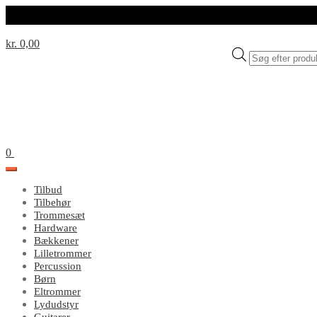
kr. 0,00
Products
search
0
Tilbud
Tilbehør
Trommesæt
Hardware
Bækkener
Lilletrommer
Percussion
Børn
Eltrommer
Lydudstyr