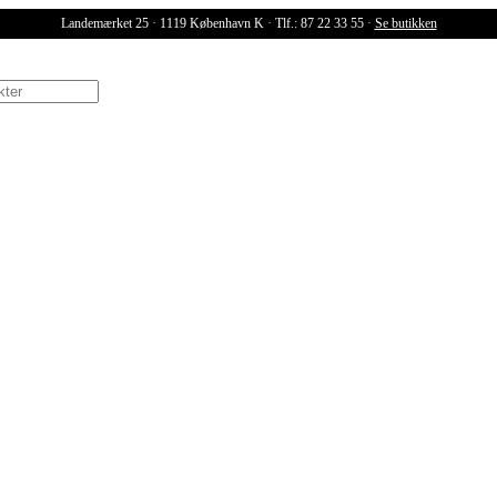
Landemærket 25 · 1119 København K · Tlf.: 87 22 33 55 ·
Se butikken