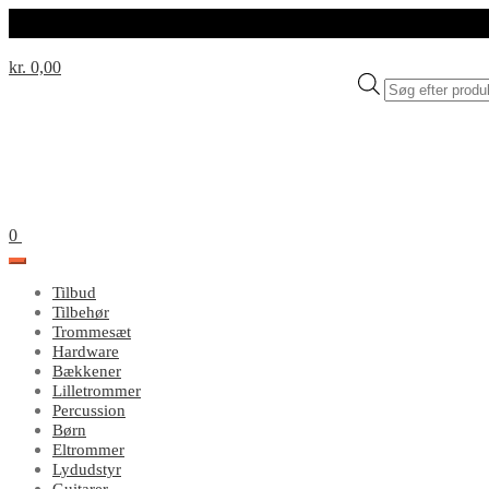
kr. 0,00
Products
search
0
Tilbud
Tilbehør
Trommesæt
Hardware
Bækkener
Lilletrommer
Percussion
Børn
Eltrommer
Lydudstyr