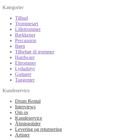
Kategorier
Tilbud
Trommesæt
Lilletrommer
Bækkener
Percussion
Børn
Tilbehør til trommer
Hardware
Eltrommer
Lydudstyr
Guitarer
Tangenter
Kundeservice
Drum Rental
Interviews
Om os
Kundeservice
Åbningstider
Levering og returnering
Artister