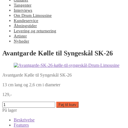
Guitarer
Tangenter
Interviews
Om Drum Limousine
Kundeservice
Åbningstider
Levering og returnering
Artister
Nyheder
Avantgarde Kølle til Syngeskål SK-26
Avantgarde Kølle til Syngeskål SK-26
13 cm lang og 2,6 cm i diameter
129,-
Føj til kurv
På lager
Beskrivelse
Features