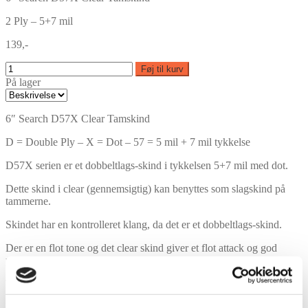
2 Ply – 5+7 mil
139,-
Føj til kurv
På lager
6″ Search D57X Clear Tamskind
D = Double Ply – X = Dot – 57 = 5 mil + 7 mil tykkelse
D57X serien er et dobbeltlags-skind i tykkelsen 5+7 mil med dot.
Dette skind i clear (gennemsigtig) kan benyttes som slagskind på
tammerne.
Skindet har en kontrolleret klang, da det er et dobbeltlags-skind.
Der er en flot tone og det clear skind giver et flot attack og god
punch.
Tammerne kan stemmes dybt med dette skind.
Model: SE-06-D57X-CL