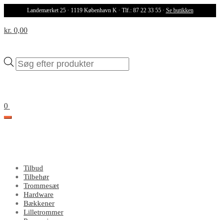
Landemærket 25 · 1119 København K · Tlf.: 87 22 33 55 ·
Se butikken
kr. 0,00
Products
search
0
Tilbud
Tilbehør
Trommesæt
Hardware
Bækkener
Lilletrommer