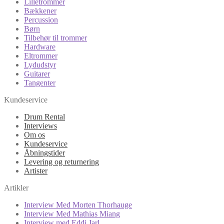
Lilletrommer
Bækkener
Percussion
Børn
Tilbehør til trommer
Hardware
Eltrommer
Lydudstyr
Guitarer
Tangenter
Kundeservice
Drum Rental
Interviews
Om os
Kundeservice
Åbningstider
Levering og returnering
Artister
Artikler
Interview Med Morten Thorhauge
Interview Med Mathias Miang
Interview med Eddi Jarl