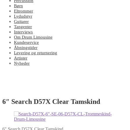
Percussion
Børn
Eltrommer
Lydudstyr
Guitarer
Tangenter
Interviews
Om Drum Limousine
Kundeservice
Åbningstider
Levering og returnering
Artister
Nyheder
6″ Search D57X Clear Tamskind
6″ Search D57X Clear Tamskind