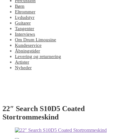
Percussion
Børn
Eltrommer
Lydudstyr
Guitarer
Tangenter
Interviews
Om Drum Limousine
Kundeservice
Åbningstider
Levering og returnering
Artister
Nyheder
22″ Search S10D5 Coated
Stortrommeskind