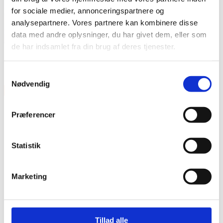
for sociale medier, annonceringspartnere og
analysepartnere. Vores partnere kan kombinere disse
data med andre oplysninger, du har givet dem, eller som
de har indsamlet fra din brug af deres tjenester.
Features
1 Ply – 10 mil
Samtykkevalg
Nødvendig
×
Præferencer
Statistik
Marketing
Vare lagt i kurv
Shop videre
Til kurv
Tillad alle