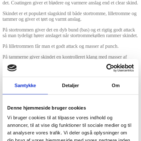
det. Coatingen giver et blødere og varmere anslag end et clear skind.
Skindet er et populært slagskind til både stortromme, lilletromme og
tammer og giver et tørt og varmt anslag.
På stortrommen giver det en dyb bund (bas) og et rigtig godt attack
så man tydeligt hører anslaget når stortrommekøllen rammer skindet.
På lilletrommen får man et godt attack og masser af punch.
På tammerne giver skindet en kontrolleret klang med masser af
attack og god bund.
Model: SE-22-S10D5-CT
Se Video Demonstration
Samtykke
Detaljer
Om
Denne hjemmeside bruger cookies
Vi bruger cookies til at tilpasse vores indhold og
annoncer, til at vise dig funktioner til sociale medier og til
at analysere vores trafik. Vi deler også oplysninger om
din brug af vores hjemmeside med vores partnere inden