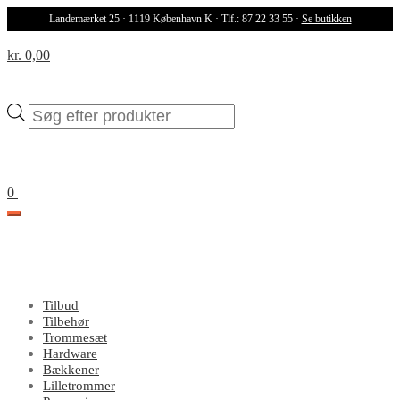
Landemærket 25 · 1119 København K · Tlf.: 87 22 33 55 ·
Se butikken
kr. 0,00
Products
search
0
Tilbud
Tilbehør
Trommesæt
Hardware
Bækkener
Lilletrommer