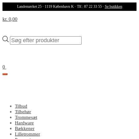
Landemærket 25 · 1119 København K · Tlf.: 87 22 33 55 ·
Se butikken
kr. 0,00
Products
search
0
Tilbud
Tilbehør
Trommesæt
Hardware
Bækkener
Lilletrommer