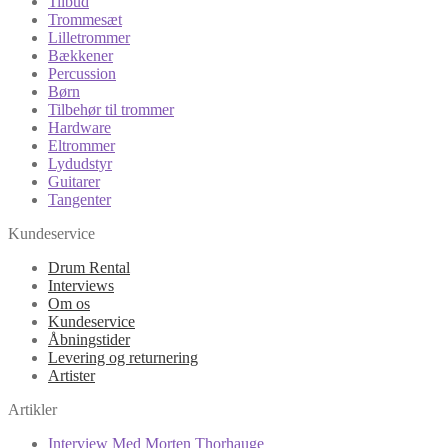
Tilbud
Trommesæt
Lilletrommer
Bækkener
Percussion
Børn
Tilbehør til trommer
Hardware
Eltrommer
Lydudstyr
Guitarer
Tangenter
Kundeservice
Drum Rental
Interviews
Om os
Kundeservice
Åbningstider
Levering og returnering
Artister
Artikler
Interview Med Morten Thorhauge