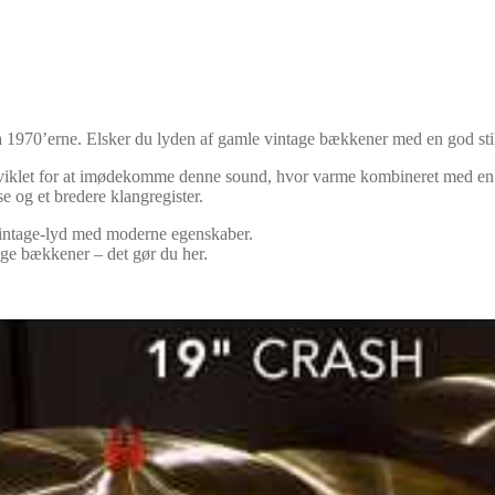
 1970’erne. Elsker du lyden af gamle vintage bækkener med en god stik d
dviklet for at imødekomme denne sound, hvor varme kombineret med en l
e og et bredere klangregister.
 vintage-lyd med moderne egenskaber.
age bækkener – det gør du her.