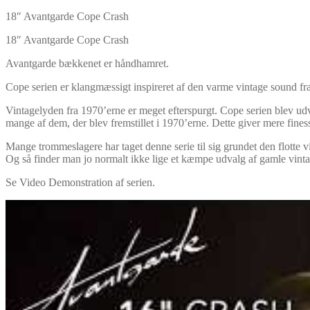
18″ Avantgarde Cope Crash
18″ Avantgarde Cope Crash
Avantgarde bækkenet er håndhamret.
Cope serien er klangmæssigt inspireret af den varme vintage sound fra
Vintagelyden fra 1970’erne er meget efterspurgt. Cope serien blev u
mange af dem, der blev fremstillet i 1970’erne. Dette giver mere finess
Mange trommeslagere har taget denne serie til sig grundet den flotte
Og så finder man jo normalt ikke lige et kæmpe udvalg af gamle vint
Se Video Demonstration af serien.