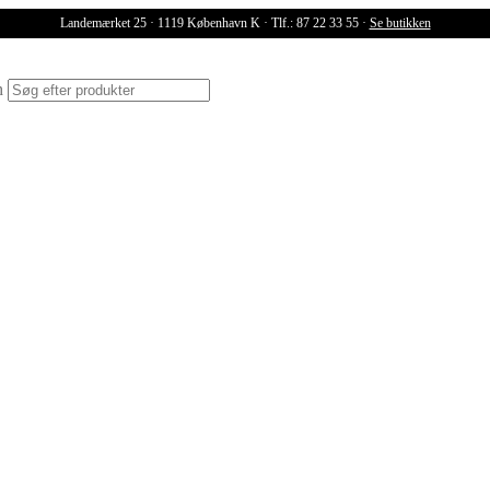
Landemærket 25 · 1119 København K · Tlf.: 87 22 33 55 ·
Se butikken
ch