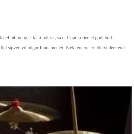
efinition og et klart udtryk, så er Cope serien et godt bud.
idt støvet lyd udgør fundamentet. Bækkenerne er lidt tyndere end