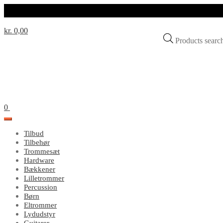
kr. 0,00
Products sear
0
Tilbud
Tilbehør
Trommesæt
Hardware
Bækkener
Lilletrommer
Percussion
Børn
Eltrommer
Lydudstyr