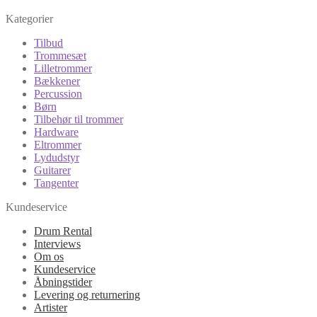
Kategorier
Tilbud
Trommesæt
Lilletrommer
Bækkener
Percussion
Børn
Tilbehør til trommer
Hardware
Eltrommer
Lydudstyr
Guitarer
Tangenter
Kundeservice
Drum Rental
Interviews
Om os
Kundeservice
Åbningstider
Levering og returnering
Artister