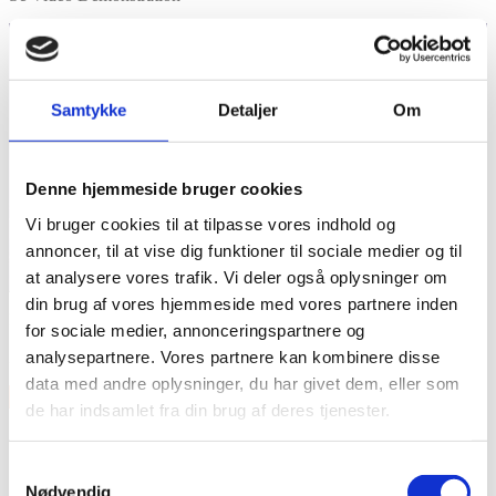
Samtykke
Detaljer
Om
Denne hjemmeside bruger cookies
Vi bruger cookies til at tilpasse vores indhold og
annoncer, til at vise dig funktioner til sociale medier og til
at analysere vores trafik. Vi deler også oplysninger om
din brug af vores hjemmeside med vores partnere inden
Features
for sociale medier, annonceringspartnere og
analysepartnere. Vores partnere kan kombinere disse
2 Ply – 5+7 mil
data med andre oplysninger, du har givet dem, eller som
×
de har indsamlet fra din brug af deres tjenester.
Samtykkevalg
Nødvendig