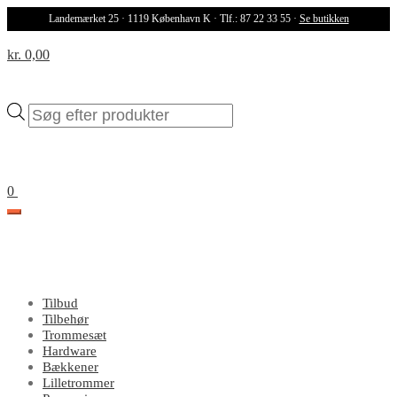
Landemærket 25 · 1119 København K · Tlf.: 87 22 33 55 ·
Se butikken
kr. 0,00
Products
search
0
Tilbud
Tilbehør
Trommesæt
Hardware
Bækkener
Lilletrommer