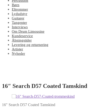
Percussion
Børn
Eltrommer
Lydudstyr
Guitarer
Tangenter
Interviews
Om Drum Limousine
Kundeservice
Åbningstider
Levering og returnering
Artister
Nyheder
16″ Search D57 Coated Tamskind
16″ Search D57 Coated Tamskind