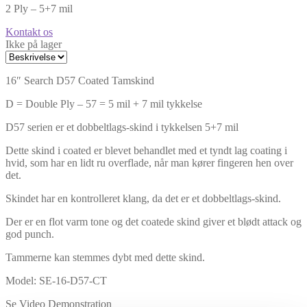
2 Ply – 5+7 mil
Kontakt os
Ikke på lager
16″ Search D57 Coated Tamskind
D = Double Ply – 57 = 5 mil + 7 mil tykkelse
D57 serien er et dobbeltlags-skind i tykkelsen 5+7 mil
Dette skind i coated er blevet behandlet med et tyndt lag coating i
hvid, som har en lidt ru overflade, når man kører fingeren hen over
det.
Skindet har en kontrolleret klang, da det er et dobbeltlags-skind.
Der er en flot varm tone og det coatede skind giver et blødt attack og
god punch.
Tammerne kan stemmes dybt med dette skind.
Model: SE-16-D57-CT
Se Video Demonstration