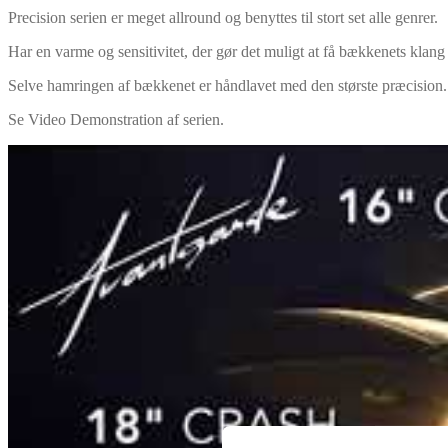
Precision serien er meget allround og benyttes til stort set alle genrer.
Har en varme og sensitivitet, der gør det muligt at få bækkenets klang 
Selve hamringen af bækkenet er håndlavet med den største præcision. 
Se Video Demonstration af serien.