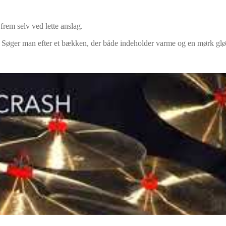
frem selv ved lette anslag.
Søger man efter et bækken, der både indeholder varme og en mørk glød,