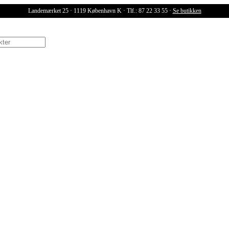
Landemærket 25 · 1119 København K · Tlf.: 87 22 33 55 ·
Se butikken