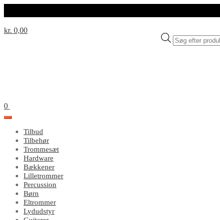
kr. 0,00
Products
search
0
Tilbud
Tilbehør
Trommesæt
Hardware
Bækkener
Lilletrommer
Percussion
Børn
Eltrommer
Lydudstyr