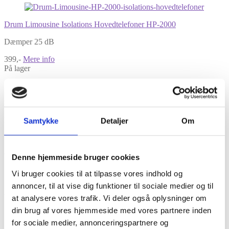
Drum Limousine Isolations Hovedtelefoner HP-2000
Dæmper 25 dB
399,-
Mere info
På lager
Wambooka Gel
Dæmper Overtoner
Samtykke
Detaljer
Om
75,-
Mere info
På lager
Tilbud
Denne hjemmeside bruger cookies
Vi bruger cookies til at tilpasse vores indhold og
annoncer, til at vise dig funktioner til sociale medier og til
Mr Muff Kopf – Rohema vintage sound til stortrommekølle
at analysere vores trafik. Vi deler også oplysninger om
Vintage Sound
din brug af vores hjemmeside med vores partnere inden
for sociale medier, annonceringspartnere og
Før: 225,-