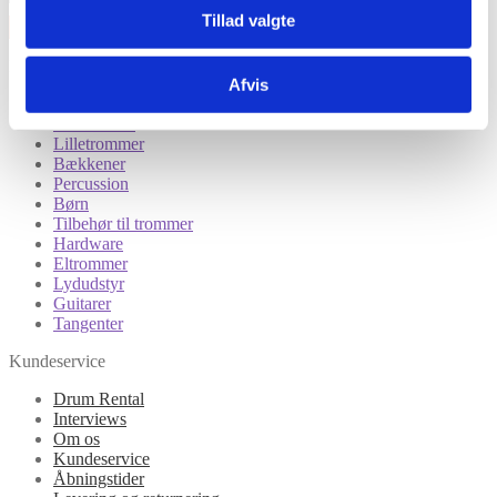
Tillad valgte
Kategorier
Afvis
Tilbud
Trommesæt
Lilletrommer
Bækkener
Percussion
Børn
Tilbehør til trommer
Hardware
Eltrommer
Lydudstyr
Guitarer
Tangenter
Kundeservice
Drum Rental
Interviews
Om os
Kundeservice
Åbningstider