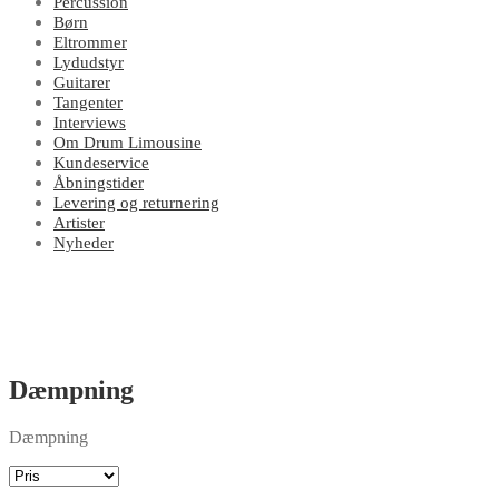
Percussion
Børn
Eltrommer
Lydudstyr
Guitarer
Tangenter
Interviews
Om Drum Limousine
Kundeservice
Åbningstider
Levering og returnering
Artister
Nyheder
Dæmpning
Dæmpning