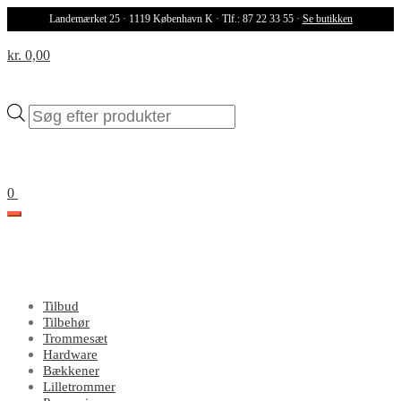
Landemærket 25 · 1119 København K · Tlf.: 87 22 33 55 ·
Se butikken
kr. 0,00
Products
search
0
Tilbud
Tilbehør
Trommesæt
Hardware
Bækkener
Lilletrommer