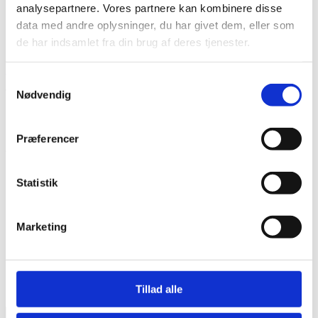
analysepartnere. Vores partnere kan kombinere disse
110,-
Mere info
På lager
data med andre oplysninger, du har givet dem, eller som
de har indsamlet fra din brug af deres tjenester.
Search X20 Patch
Samtykkevalg
Til Stortrommeskind
Nødvendig
75,-
Mere info
På lager
Præferencer
Tilmeld nyhedsbrev
Modtag nyheder på mail når vi har nye varer eller konkurrencer.
Statistik
Marketing
Tillad alle