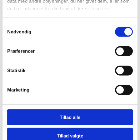
data med andre oplysninger, du har givet dem, eller som
de har indsamlet fra din brug af deres tjenester.
Viva Strømforsyning til Viva Solo Keyboard
12V – 1000 mA
Samtykkevalg
Nødvendig
129,-
Mere info
På lager
Tilmeld nyhedsbrev
Præferencer
Modtag nyheder på mail når vi har nye varer eller konkurrencer.
Statistik
Marketing
Tillad alle
Tillad valgte
Kategorier