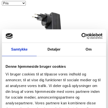
Samtykke
Detaljer
Om
Denne hjemmeside bruger cookies
Vi bruger cookies til at tilpasse vores indhold og
Donner PS-12V-3A strømforsyning, 12V 3A
annoncer, til at vise dig funktioner til sociale medier og til
12V – 3A
at analysere vores trafik. Vi deler også oplysninger om
199,-
Mere info
din brug af vores hjemmeside med vores partnere inden
På lager
for sociale medier, annonceringspartnere og
analysepartnere. Vores partnere kan kombinere disse