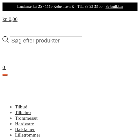
Landemærket 25 · 1119 København K · Tlf.: 87 22 33 55 ·
Se butikken
kr. 0,00
Products
search
0
Tilbud
Tilbehør
Trommesæt
Hardware
Bækkener
Lilletrommer