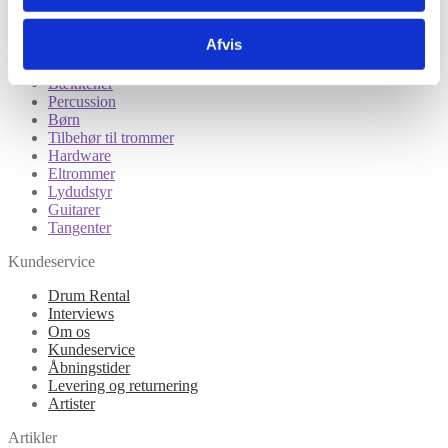
Tilbud
Afvis
Trommesæt
Lilletrommer
Bækkener
Percussion
Børn
Tilbehør til trommer
Hardware
Eltrommer
Lydudstyr
Guitarer
Tangenter
Kundeservice
Drum Rental
Interviews
Om os
Kundeservice
Åbningstider
Levering og returnering
Artister
Artikler