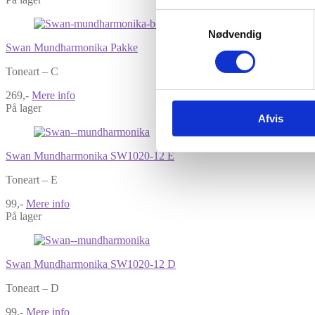
Samtykkevalg
Nødvendig
Swan Mundharmonika Pakke
Toneart – C
269,-
Mere info
På lager
Afvis
Swan Mundharmonika SW1020-12 E
Toneart – E
99,-
Mere info
På lager
Swan Mundharmonika SW1020-12 D
Toneart – D
99,-
Mere info