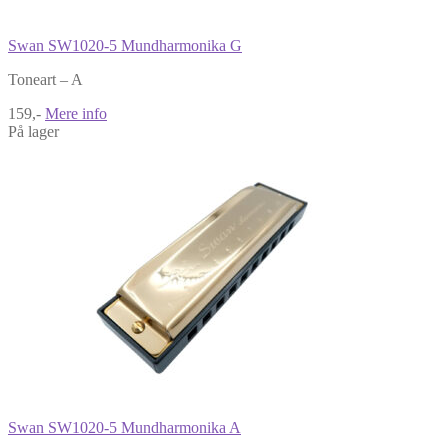
Swan SW1020-5 Mundharmonika G
Toneart – A
159,-
Mere info
På lager
Swan SW1020-5 Mundharmonika A