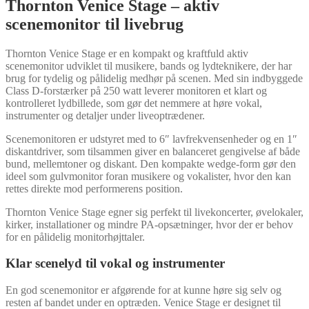
Thornton Venice Stage – aktiv
scenemonitor til livebrug
Thornton Venice Stage er en kompakt og kraftfuld aktiv
scenemonitor udviklet til musikere, bands og lydteknikere, der har
brug for tydelig og pålidelig medhør på scenen. Med sin indbyggede
Class D-forstærker på 250 watt leverer monitoren et klart og
kontrolleret lydbillede, som gør det nemmere at høre vokal,
instrumenter og detaljer under liveoptrædener.
Scenemonitoren er udstyret med to 6″ lavfrekvensenheder og en 1″
diskantdriver, som tilsammen giver en balanceret gengivelse af både
bund, mellemtoner og diskant. Den kompakte wedge-form gør den
ideel som gulvmonitor foran musikere og vokalister, hvor den kan
rettes direkte mod performerens position.
Thornton Venice Stage egner sig perfekt til livekoncerter, øvelokaler,
kirker, installationer og mindre PA-opsætninger, hvor der er behov
for en pålidelig monitorhøjttaler.
Klar scenelyd til vokal og instrumenter
En god scenemonitor er afgørende for at kunne høre sig selv og
resten af bandet under en optræden. Venice Stage er designet til