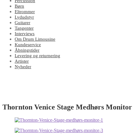
Percussion
Børn
Eltrommer
Lydudstyr
Guitarer
Tangenter
Interviews
Om Drum Limousine
Kundeservice
Åbningstider
Levering og returnering
Artister
Nyheder
Thornton Venice Stage Medhørs Monitor