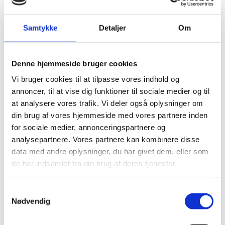
Kabinetttet er fremstillet i MDF med en slidstærk sandstruktur-lak,
som beskytter højttaleren mod stød og ridser under transport og
brug. De integrerede sidehåndtag gør det nemt at flytte monitoren
Samtykke
Detaljer
Om
mellem scene, øvelokale og transport.
Monitoren kan bruges direkte på gulvet som klassisk wedge-
monitor, men kan også monteres på højttalerstativ eller afstandsstang
Denne hjemmeside bruger cookies
via det indbyggede M20-gevind i bunden. Derudover findes
Vi bruger cookies til at tilpasse vores indhold og
flyvepunkter til installation.
annoncer, til at vise dig funktioner til sociale medier og til
Specifikationer
at analysere vores trafik. Vi deler også oplysninger om
din brug af vores hjemmeside med vores partnere inden
Type: aktiv scenemonitor
Forstærker: Class D
for sociale medier, annonceringspartnere og
Effekt: 250 W RMS
analysepartnere. Vores partnere kan kombinere disse
data med andre oplysninger, du har givet dem, eller som
Højttalere
de har indsamlet fra din brug af deres tjenester.
Lavfrekvens: 2 × 6″ woofer
Svingspole: 1,2″
Samtykkevalg
Magnet: 22,5 oz
Nødvendig
Diskant: 1″ driver med PEN-membran
Akustik