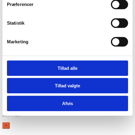
Præferencer
Frekvensrespons: 60 Hz – 18 kHz
Følsomhed (1 W / 1 m): 98 dB
Intern impedans: 4 ohm
Statistik
Tilslutninger
Marketing
Indgang: XLR / jack combo (mic / line)
Link-udgang: XLR
Kontroller: EQ-justering, master volume, mic/line
Kabinet
Tillad alle
Materiale: MDF
Finish: sandstruktur-lak
Tillad valgte
Håndtag: sidehåndtag
Montering: gulvmonitor, M20 stativgevind, flyvepunkter
Afvis
Features
250 Watt
×