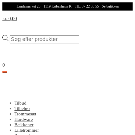
Landemærket 25 · 1119 København K · Tlf.: 87 22 33 55 ·
Se butikken
kr. 0,00
Products
search
0
Tilbud
Tilbehør
Trommesæt
Hardware
Bækkener
Lilletrommer