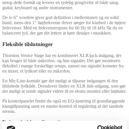
netop dette formål og leverer en tydelig gengivelse af både sang,
guitar, keyboard og andre instrumenter.
De to 6″ woofere giver god definition i mellemtonen og en solid
bund, mens den 1″ højfrekvente driver sørger for klarhed i de højere
frekvenser. Med en frekvensrespons fra 60 Hz til 18 kHz får du en
balanceret lyd, der gør det lettere at høre detaljer i musikken.
Fleksible tilslutninger
Thornton Venice Stage har en kombineret XLR/jack-indgang, der
kan bruges til både mikrofon- og line-signaler. Det gør monitoren
fleksibel i mange forskellige setups, uanset om signalet kommer fra
en mixer, et lydkort eller en mikrofon.
En Mic/Line-kontakt gør det muligt at tilpasse indgangen til den
tilsluttede lydkilde. Derudover findes en XLR link-udgang, som gør
det muligt at sende signalet videre til en ekstra monitor eller højttaler.
På kontrolpanelet finder du også en EQ-justering til grundlæggende
klangtilpasning samt en master-kontrol til regulering af det samlede
niveau.
Robust kabinet til scenebrug