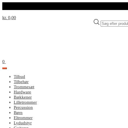
kr. 0,00
Products
search
0
Tilbud
Tilbehør
Trommesæt
Hardware
Bækkener
Lilletrommer
Percussion
Børn
Eltrommer
Lydudstyr