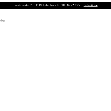
Landemærket 25 · 1119 København K · Tlf.: 87 22 33 55 ·
Se butikken