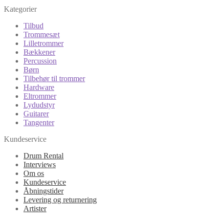
Kategorier
Tilbud
Trommesæt
Lilletrommer
Bækkener
Percussion
Børn
Tilbehør til trommer
Hardware
Eltrommer
Lydudstyr
Guitarer
Tangenter
Kundeservice
Drum Rental
Interviews
Om os
Kundeservice
Åbningstider
Levering og returnering
Artister